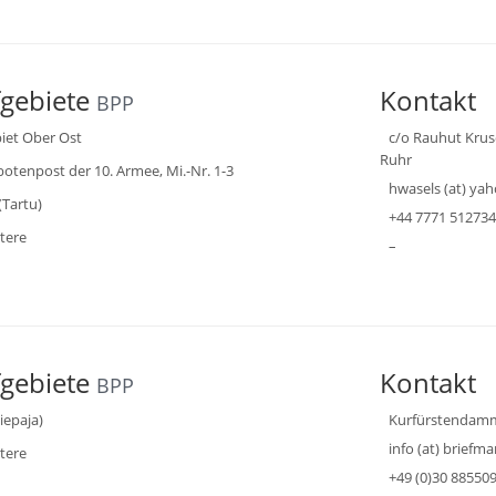
fgebiete
Kontakt
BPP
iet Ober Ost
c/o Rauhut Kru
Ruhr
otenpost der 10. Armee, Mi.-Nr. 1-3
hwasels (at) yah
(Tartu)
+44 7771 512734
tere
–
fgebiete
Kontakt
BPP
iepaja)
Kurfürstendamm 
info (at) briefm
tere
+49 (0)30 88550