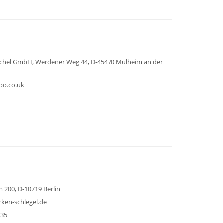
schel GmbH, Werdener Weg 44, D-45470 Mülheim an der
oo.co.uk
200, D-10719 Berlin
arken-schlegel.de
935