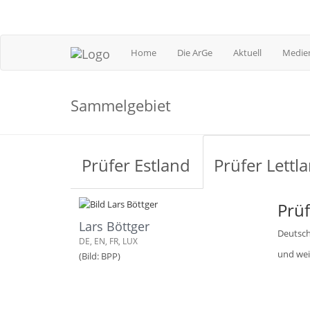
Home
Die ArGe
Aktuell
Medien
Sammelgebiet
Prüfer Estland
Prüfer Lettl
Prü
Lars Böttger
Deutsch
DE, EN, FR, LUX
und wei
(Bild: BPP)