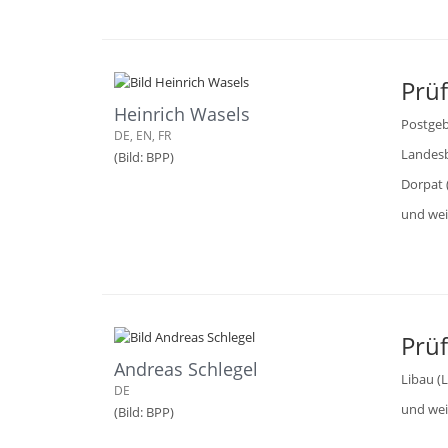
Prü
Heinrich Wasels
Postgeb
DE, EN, FR
Landesb
(Bild: BPP)
Dorpat 
und wei
Prü
Andreas Schlegel
Libau (L
DE
und wei
(Bild: BPP)