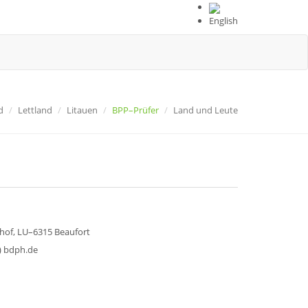
English
d
Lettland
Litauen
BPP–Prüfer
Land und Leute
hof, LU–6315 Beaufort
t) bdph.de