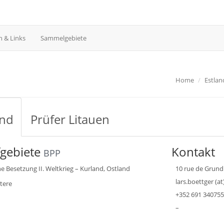
 & Links
Sammelgebiete
Home
Estlan
and
Prüfer Litauen
fgebiete
Kontakt
BPP
e Besetzung II. Weltkrieg – Kurland, Ostland
10 rue de Grund
lars.boettger (a
tere
+352 691 340755
–